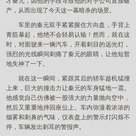
才秦元，因他的手段导致他的对手公司直接破
产，从而出现了今天这一幕暗杀的场景。
车里的秦元双手紧紧握住方向盘，手背上
青筋暴起，他绝不会轻易认输！然而，就在这
时，对面驶来一辆汽车，开着刺目的远光灯，
强烈的光线瞬间刺痛了秦元的眼睛，让他短暂
地失神了一下。
就在这一瞬间，紧跟其后的轿车趁机猛撞
上来，巨大的撞击力让秦元的车身猛地一震。
他感觉自己仿佛被一股强大的力量抛向空中，
然后又重重地摔回座位上。车内弥漫着浓浓的
烟雾和刺鼻的气味，仪表盘上的警示灯闪烁不
停，车辆发出刺耳的警报声。