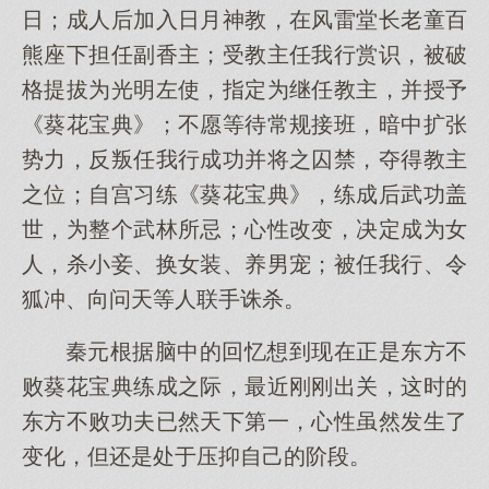
日；成人后加入日月神教，在风雷堂长老童百
熊座下担任副香主；受教主任我行赏识，被破
格提拔为光明左使，指定为继任教主，并授予
《葵花宝典》；不愿等待常规接班，暗中扩张
势力，反叛任我行成功并将之囚禁，夺得教主
之位；自宫习练《葵花宝典》，练成后武功盖
世，为整个武林所忌；心性改变，决定成为女
人，杀小妾、换女装、养男宠；被任我行、令
狐冲、向问天等人联手诛杀。
秦元根据脑中的回忆想到现在正是东方不
败葵花宝典练成之际，最近刚刚出关，这时的
东方不败功夫已然天下第一，心性虽然发生了
变化，但还是处于压抑自己的阶段。