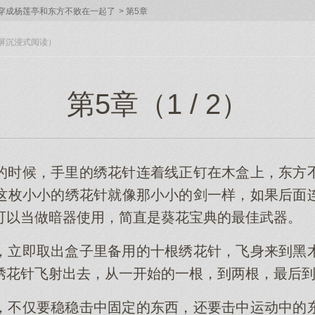
] 穿成杨莲亭和东方不败在一起了
>
第5章
入全屏沉浸式阅读）
第5章（1 / 2）
的时候，手里的绣花针连着线正钉在木盒上，东方
这枚小小的绣花针就像那小小的剑一样，如果后面
可以当做暗器使用，简直是葵花宝典的最佳武器。
，立即取出盒子里备用的十根绣花针，飞身来到黑
绣花针飞射出去，从一开始的一根，到两根，最后
，不仅要稳稳击中固定的东西，还要击中运动中的