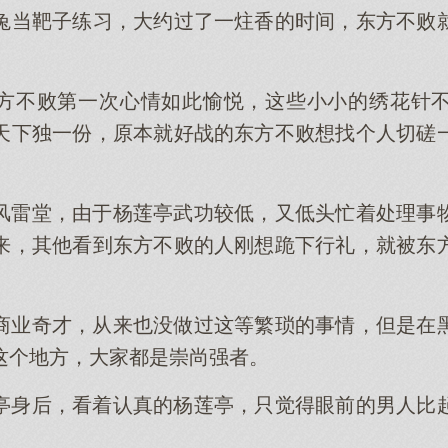
兔当靶子练习，大约过了一炷香的时间，东方不败
方不败第一次心情如此愉悦，这些小小的绣花针
天下独一份，原本就好战的东方不败想找个人切磋
风雷堂，由于杨莲亭武功较低，又低头忙着处理事
来，其他看到东方不败的人刚想跪下行礼，就被东
商业奇才，从来也没做过这等繁琐的事情，但是在
这个地方，大家都是崇尚强者。
亭身后，看着认真的杨莲亭，只觉得眼前的男人比