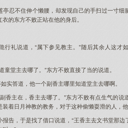
莲亭忍不住伸个懒腰，却发现自己的手扫过一寸细
红衣的东方不败正站在他的身后。
跪行礼说道，“属下参见教主。”随后其余人这才
知道童堂主去哪了。”东方不败直接了当的说道。
莲亭如实答道，他一个副香主哪里知道堂主去哪啊。
个副香主在，香主去哪了。”东方不败有点生气的说
是装着日月神教的教务，对于这种偷懒耍滑的人，
小报告，于是找了借口说道，“王香主去文书堂那边