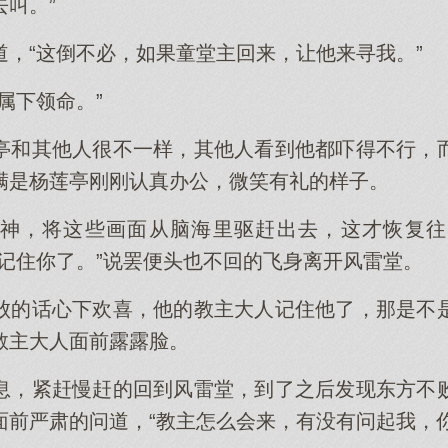
叫。”
道，“这倒不必，如果童堂主回来，让他来寻我。”
属下领命。”
亭和其他人很不一样，其他人看到他都吓得不行，
满是杨莲亭刚刚认真办公，微笑有礼的样子。
神，将这些画面从脑海里驱赶出去，这才恢复往
座记住你了。”说罢便头也不回的飞身离开风雷堂。
败的话心下欢喜，他的教主大人记住他了，那是不
教主大人面前露露脸。
息，紧赶慢赶的回到风雷堂，到了之后发现东方不
面前严肃的问道，“教主怎么会来，有没有问起我，你