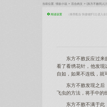
当前位置:
情欲小说
>
百合肉文
>
[东方不败同人
阅读
设置
（推荐配合 快捷键[F11] 进
东方不败反应过来
看了看绣花针，他发现
自如，如果不连线，就
东方不败发现之后
飞虫的方法，将手中的
东方不败不满于此