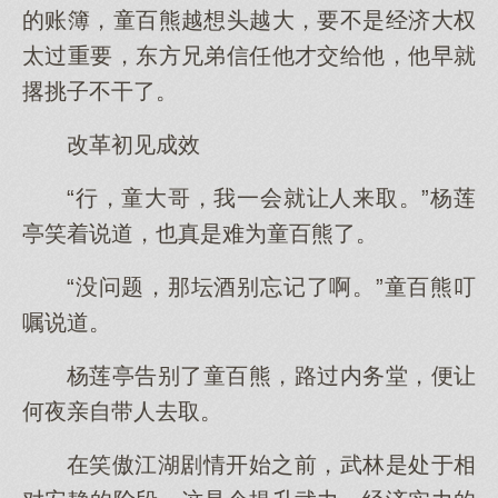
的账簿，童百熊越想头越大，要不是经济大权
太过重要，东方兄弟信任他才交给他，他早就
撂挑子不干了。
改革初见成效
“行，童大哥，我一会就让人来取。”杨莲
亭笑着说道，也真是难为童百熊了。
“没问题，那坛酒别忘记了啊。”童百熊叮
嘱说道。
杨莲亭告别了童百熊，路过内务堂，便让
何夜亲自带人去取。
在笑傲江湖剧情开始之前，武林是处于相