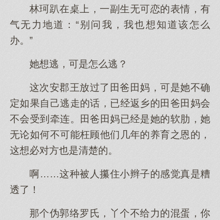
林珂趴在桌上，一副生无可恋的表情，有
气无力地道：“别问我，我也想知道该怎么
办。”
她想逃，可是怎么逃？
这次安郡王放过了田爸田妈，可是她不确
定如果自己逃走的话，已经返乡的田爸田妈会
不会受到牵连。田爸田妈已经是她的软肋，她
无论如何不可能枉顾他们几年的养育之恩的，
这想必对方也是清楚的。
啊……这种被人攥住小辫子的感觉真是糟
透了！
那个伪郭络罗氏，丫个不给力的混蛋，你