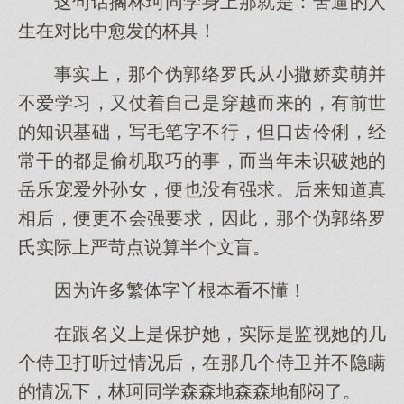
这句话搁林珂同学身上那就是：苦逼的人
生在对比中愈发的杯具！
事实上，那个伪郭络罗氏从小撒娇卖萌并
不爱学习，又仗着自己是穿越而来的，有前世
的知识基础，写毛笔字不行，但口齿伶俐，经
常干的都是偷机取巧的事，而当年未识破她的
岳乐宠爱外孙女，便也没有强求。后来知道真
相后，便更不会强要求，因此，那个伪郭络罗
氏实际上严苛点说算半个文盲。
因为许多繁体字丫根本看不懂！
在跟名义上是保护她，实际是监视她的几
个侍卫打听过情况后，在那几个侍卫并不隐瞒
的情况下，林珂同学森森地森森地郁闷了。