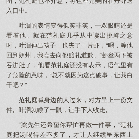
图，范礼庭也不介意，将色泽完美的牡丹虾送
入口中。
叶洄的表情变得似笑非笑，一双眼睛还是
看着他。就在范礼庭几乎从中读出挑衅之意
时，叶洄伸出筷子，也夹了一片虾，“嗯，等他
回到朗州，我会去向他赔礼道歉。”虾叁两下被
吞进肚了，他看范礼庭还没有表示，语气里有
了危险的意味，“总不就因为这点破事，让我白
干吧？”
范礼庭喊身边的人过来，对方呈上一份文
件。叶洄就瞟了一眼，让手下人收走。
“梁先生还希望你帮忙再做一件事，”范礼
庭把汤喝得差不多了，才让人继续呈东西上