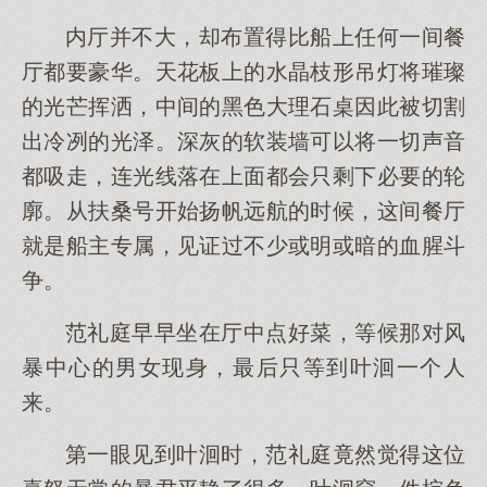
内厅并不大，却布置得比船上任何一间餐
厅都要豪华。天花板上的水晶枝形吊灯将璀璨
的光芒挥洒，中间的黑色大理石桌因此被切割
出冷冽的光泽。深灰的软装墙可以将一切声音
都吸走，连光线落在上面都会只剩下必要的轮
廓。从扶桑号开始扬帆远航的时候，这间餐厅
就是船主专属，见证过不少或明或暗的血腥斗
争。
范礼庭早早坐在厅中点好菜，等候那对风
暴中心的男女现身，最后只等到叶洄一个人
来。
第一眼见到叶洄时，范礼庭竟然觉得这位