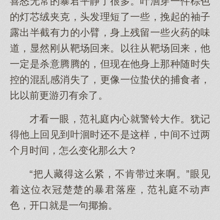
喜怒无常的暴君平静了很多。叶洄穿一件棕色
的灯芯绒夹克，头发理短了一些，挽起的袖子
露出半截有力的小臂，身上残留一些火药的味
道，显然刚从靶场回来。以往从靶场回来，他
一定是杀意腾腾的，但现在他身上那种随时失
控的混乱感消失了，更像一位蛰伏的捕食者，
比以前更游刃有余了。
才看一眼，范礼庭内心就警铃大作。犹记
得他上回见到叶洄时还不是这样，中间不过两
个月时间，怎么变化那么大？
“把人藏得这么紧，不肯带过来啊。”眼见
着这位衣冠楚楚的暴君落座，范礼庭不动声
色，开口就是一句揶揄。