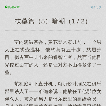
阅读
设置
阅读记录
扶桑篇（5）暗潮（1 / 2）
室内满溢茶香，黄花梨木案几前，一个男
人正在烫壶温杯。他约莫有五十岁，慈眉善
目，似古画中走出来的睿智长者，然而当他目
光掠过面前的人，还是让对方不由得紧张了一
些。
范礼庭刚下直升机，就听说叶洄又在俱乐
部里杀人了——准确来说，他放任了他那位女
伴杀人。被杀的男人是俱乐部里的高级会员，