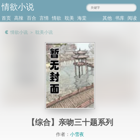
情欲小说
laidajiu.com
首页
高辣
百合
言情
情欲
耽美
海棠
其他
书库
阅读
小说
肉文
小说
小说
小说
耽美
类型
记录
情欲小说
＞
耽美小说
【综合】亲吻三十题系列
作者：
小雪夜