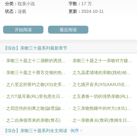
分类：
耽美小说
字数：
17 万
状态：
连载
更新：
2024-10-11
开始阅读
最近阅读
【综合】亲吻三十题系列最新章节
亲吻三十题之十二酒醉的诱惑之吻(XS)XAXUS生日贺文
亲吻三十题之十一亲吻对方睫毛上未落的泪珠(佐鸣)鸣人生日贺文
亲吻三十题之十唇舌交缠的热吻(土银)银时生日贺文
之九温柔缱绻的亲吻(跩哈)哈利生日贺文
之八坚定的誓约之吻(XS)史库瓦罗生日贺文
之七撬开齿关(XS)XAXUS生日贺文
之六T舐耳垂(RL)里包恩生日贺文
之五袭卷一切的强势亲吻(RL)蓝波生日贺文
之四悲伤的别离之吻(鼬雪)鼬生日贺文
之三亲吻熟睡中的对方(水玖)玖辛奈生日贺文
之二自身後而来的亲吻(詹石)
之一亲吻鼻尖(詹莉)詹姆生日贺文
【综合】亲吻三十题系列全文阅读
倒序 ↑