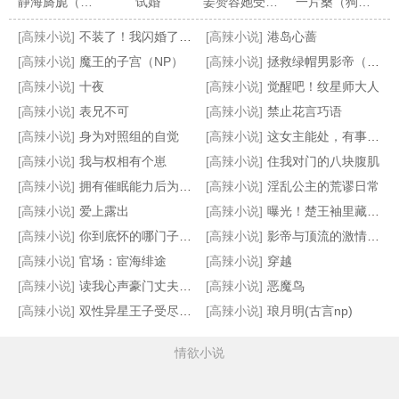
静海旖旎（校园高H）
试婚
姜赞容她受苦又受难（NPH）
一片桑（狗血骨科1v1）
[高辣小说]
不装了！我闪婚了千亿总裁
[高辣小说]
港岛心蔷
[高辣小说]
魔王的子宫（NP）
[高辣小说]
拯救绿帽男影帝（出轨 1v1）
[高辣小说]
十夜
[高辣小说]
觉醒吧！纹星师大人
[高辣小说]
表兄不可
[高辣小说]
禁止花言巧语
[高辣小说]
身为对照组的自觉
[高辣小说]
这女主能处，有事真上
请不要骚扰向导！（哨向NPH）
张柠檬2
白骑士守则（NP）
清风鉴水
[高辣小说]
我与权相有个崽
[高辣小说]
住我对门的八块腹肌
[高辣小说]
拥有催眠能力后为所欲为np
[高辣小说]
淫乱公主的荒谬日常
[高辣小说]
爱上露出
[高辣小说]
曝光！楚王袖里藏了个三寸小萌妻
[高辣小说]
你到底怀的哪门子孕[穿书]
[高辣小说]
影帝与顶流的激情碰撞
[高辣小说]
官场：宦海绯途
[高辣小说]
穿越
[高辣小说]
读我心声豪门丈夫发癫狂宠_赵史觉【完结】
[高辣小说]
恶魔鸟
[高辣小说]
双性异星王子受尽凌辱 以性霸统哥谭市
[高辣小说]
琅月明(古言np)
情欲小说