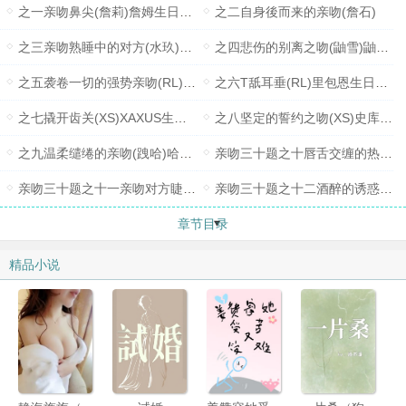
之一亲吻鼻尖(詹莉)詹姆生日贺文
之二自身後而来的亲吻(詹石)
之三亲吻熟睡中的对方(水玖)玖辛奈生日贺文
之四悲伤的别离之吻(鼬雪)鼬生日贺文
之五袭卷一切的强势亲吻(RL)蓝波生日贺文
之六T舐耳垂(RL)里包恩生日贺文
之七撬开齿关(XS)XAXUS生日贺文
之八坚定的誓约之吻(XS)史库瓦罗生日贺文
之九温柔缱绻的亲吻(跩哈)哈利生日贺文
亲吻三十题之十唇舌交缠的热吻(土银)银时生日贺文
亲吻三十题之十一亲吻对方睫毛上未落的泪珠(佐鸣)鸣人生日贺文
亲吻三十题之十二酒醉的诱惑之吻(XS)XAXUS生日贺文
章节目录
精品小说