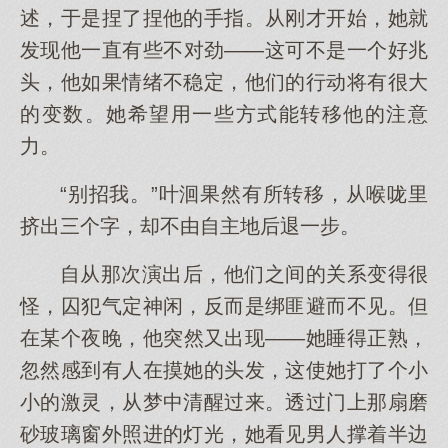
述，于是捏了捏他的手指。从刚才开始，她就
发现他一直有些不对劲——这可不是一个好兆
头，他如果情绪不稳定，他们的行动将有很大
的变数。她希望用一些方式能转移他的注意
力。
“别招我。”叶洄果然有所转移，从喉咙里
挤出三个字，却不由自主地后退一步。
自从那次演出后，他们之间的关系变得很
怪，囚犯气定神闲，反而是绑匪避而不见。但
在某个夜晚，他突然又出现——她睡得正熟，
忽然感到有人在摸她的头发，这使她打了个小
小的激灵，从梦中清醒过来。透过门上那扇磨
砂玻璃窗外照进的灯光，她看见男人撑着半边