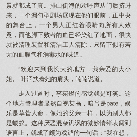
景就都成了真。排山倒海的欢呼声从门后挤进
来，一个漏勺型剧场展现在他们眼前，正中央
的舞台上，一个男人正红着眼睛向所有人致
意，而他脚下败者的血已经染红了地面，很快
就被清理装置和清洁工人清除，只留下似有若
无的血腥气和消毒水的味道。
“欢迎来到我长大的地方，我亲爱的大小
姐。”叶洄扶着她的肩头，喃喃说道。
走入过道时，李宛燃的感觉就是可笑。这
个地方管理者显然自视甚高，暗号是pate，娱
乐是草菅人命，像她的父亲一样，以为别人都
是蝼蚁。这种厌恶混杂讥讽的微妙情绪表露到
语言上，就成了颇为戏谑的一句话：“我在想，